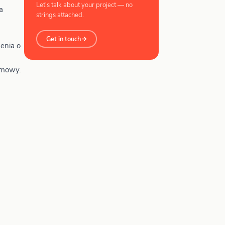
Let's talk about your project — no
a
strings attached.
Get in touch
enia o
umowy.