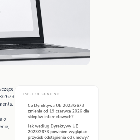
tyczące
TABLE OF CONTENTS
23/2673
menta,
Co Dyrektywa UE 2023/2673
zmienia od 19 czerwca 2026 dla
sklepów internetowych?
a o
enie,
Jak według Dyrektywy UE
2023/2673 powinien wyglądać
przycisk odstąpienia od umowy?