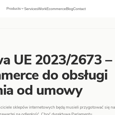
Products
Services
Work
Ecommerce
Blog
Contact
a UE 2023/2673 –
erce do obsługi
nia od umowy
iciele sklepów internetowych będą musieli przygotować się na
awartej na odległość. Choć dyrektywa Parlamentu...