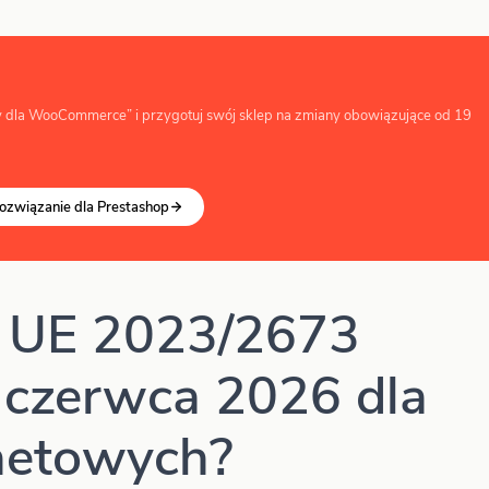
 dla WooCommerce” i przygotuj swój sklep na zmiany obowiązujące od 19
ozwiązanie dla Prestashop
 UE 2023/2673
 czerwca 2026 dla
netowych?