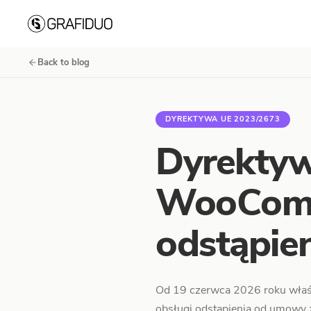
Skip to content
Back to blog
DYREKTYWA UE 2023/2673
Dyrektyw
WooComm
odstąpie
Od 19 czerwca 2026 roku właśc
obsługi odstąpienia od umowy z