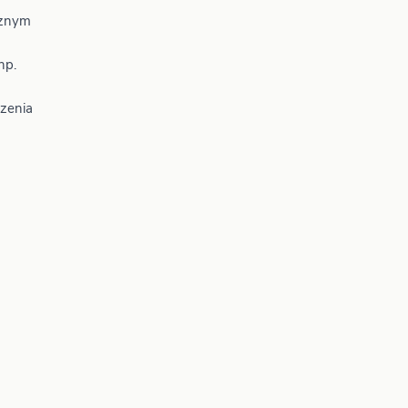
cznym
np.
zenia