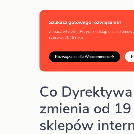
Szukasz gotowego rozwiązania?
Zobacz wtyczkę „Przycisk odstąpienia od umowy
czerwca 2026 roku.
Rozwiązanie dla Woocommerce
R
Co Dyrektywa
zmienia od 19
sklepów inter