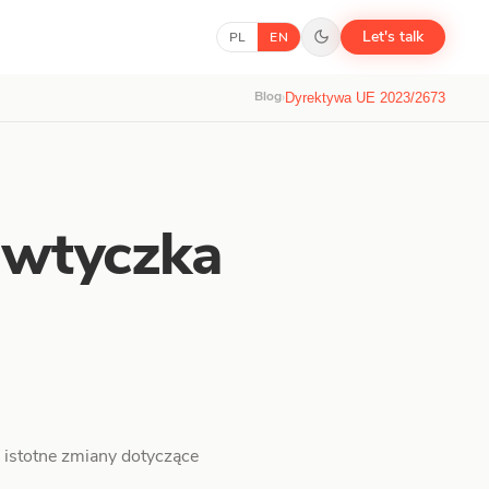
Let's talk
PL
EN
Blog
›
Dyrektywa UE 2023/2673
 wtyczka
 istotne zmiany dotyczące