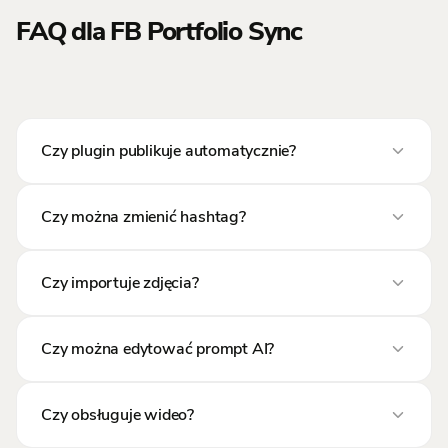
FAQ dla FB Portfolio Sync
Czy plugin publikuje automatycznie?
Domyślnie nie — wpisy trafiają jako szkice. Możesz
Czy można zmienić hashtag?
włączyć autopublikację w ustawieniach.
Tak, w dowolnym momencie z panelu administratora.
Czy importuje zdjęcia?
Tak — wszystkie zdjęcia z posta trafiają do Media
Czy można edytować prompt AI?
Library WordPress.
Tak, w wersji Business i Agency masz pełną kontrolę
Czy obsługuje wideo?
nad promptami.