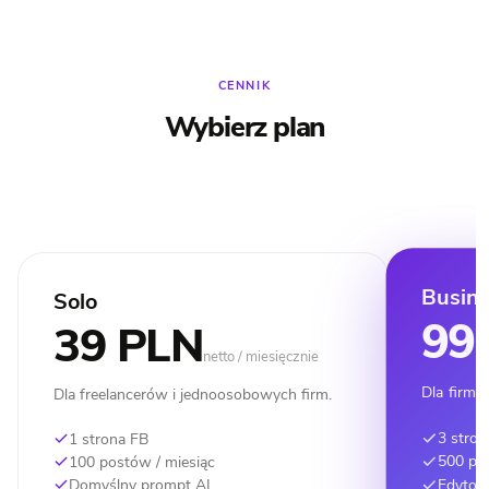
CENNIK
Wybierz plan
Busin
Solo
99
39 PLN
netto / miesięcznie
Dla firm
Dla freelancerów i jednoosobowych firm.
3 stro
1 strona FB
500 po
100 postów / miesiąc
Edytow
Domyślny prompt AI