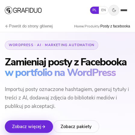
Skip to content
PL
EN
Powrót do strony głównej
Home
/
Produkty
/
Posty z facebooka
WORDPRESS · AI · MARKETING AUTOMATION
Zamieniaj posty z Facebooka
w portfolio na WordPress
Importuj posty oznaczone hashtagiem, generuj tytuły i
treści z AI, dodawaj zdjęcia do biblioteki mediów i
publikuj po akceptacji.
Zobacz więcej
Zobacz pakiety