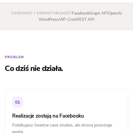
Facebook
Graph API
OpenAI
ZGODNOŚĆ I KOMPATYBILNOŚĆ
WordPress
WP-Cron
REST API
PROBLEM
Co dziś nie działa.
01
Realizacje zostają na Facebooku
Publikujesz świetne case studies, ale strona pozostaje
pusta.